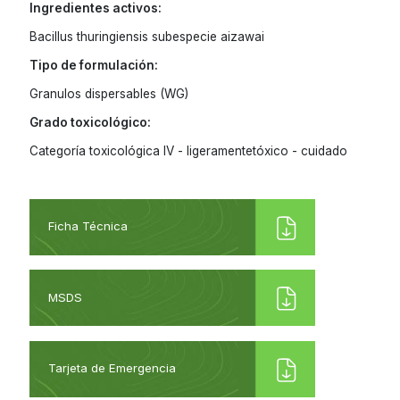
Ingredientes activos:
Jamaica
Bacillus thuringiensis subespecie aizawai
Nicaragua
Tipo de formulación:
Panama
Granulos dispersables (WG)
Paraguay
Grado toxicológico:
Categoría toxicológica IV - ligeramentetóxico - cuidado
Peru
Dominican
Republic
Ficha Técnica
Trinidad and
Tobago
Uruguay
MSDS
Venezuela
Tarjeta de Emergencia