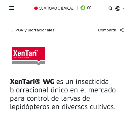
COL
Argentina
Compartir
PGR y Biorracionales
>
Belize
Bolivia
Líneas de Productos
Brazil
¿Necesitas ayuda?
Fungicidas
Chile
Colombia
XenTari® WG
es un insecticida
Herbicidas
Sitio institucional
biorracional único en el mercado
Costa Rica
para control de larvas de
Insecticidas
Términos y condiciones de uso
Ecuador
lepidópteros en diversos cultivos.
El Salvador
PGR y Biorracionales
Política de tratamiento de datos personales
Guatemala
Instagram
Linkedin
Honduras