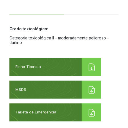
Jamaica
Nicaragua
Panama
Grado toxicológico:
Categoría toxicológica II - moderadamente peligroso -
Paraguay
dañino
Peru
Dominican
Republic
Ficha Técnica
Trinidad and
Tobago
MSDS
Uruguay
Venezuela
Tarjeta de Emergencia