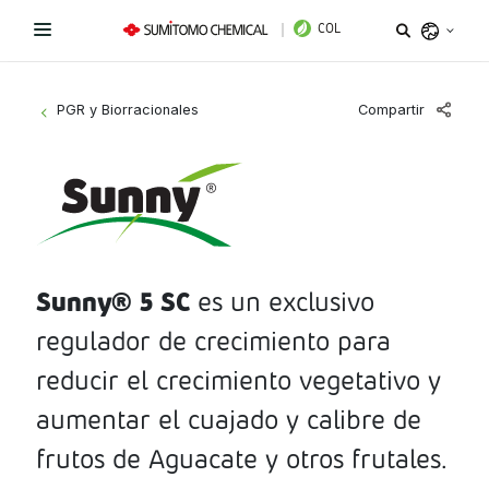
COL
Argentina
Compartir
PGR y Biorracionales
>
Belize
Bolivia
Líneas de Productos
Brazil
¿Necesitas ayuda?
Fungicidas
Chile
Colombia
Sunny
®
5 SC
es un exclusivo
Herbicidas
Sitio institucional
Costa Rica
regulador de crecimiento para
Insecticidas
Términos y condiciones de uso
Ecuador
reducir el crecimiento vegetativo y
El Salvador
PGR y Biorracionales
aumentar el cuajado y calibre de
Política de tratamiento de datos personales
Guatemala
frutos de Aguacate y otros frutales.
Instagram
Linkedin
Honduras