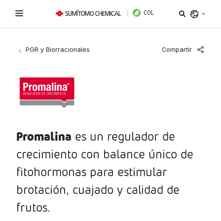
COL
Argentina
Compartir
PGR y Biorracionales
>
Belize
Bolivia
Líneas de Productos
Brazil
¿Necesitas ayuda?
Fungicidas
Chile
Colombia
Promalina
es un regulador de
Herbicidas
Sitio institucional
Costa Rica
crecimiento con balance único de
Insecticidas
Términos y condiciones de uso
Ecuador
fitohormonas para estimular
El Salvador
PGR y Biorracionales
brotación, cuajado y calidad de
Política de tratamiento de datos personales
Guatemala
frutos.
Instagram
Linkedin
Honduras