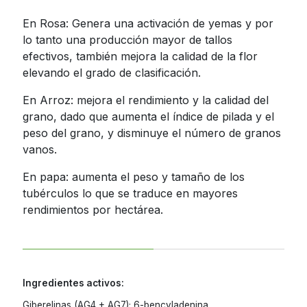
Jamaica
En Rosa: Genera una activación de yemas y por
lo tanto una producción mayor de tallos
Nicaragua
efectivos, también mejora la calidad de la flor
Panama
elevando el grado de clasificación.
Paraguay
En Arroz: mejora el rendimiento y la calidad del
grano, dado que aumenta el índice de pilada y el
Peru
peso del grano, y disminuye el número de granos
Dominican
vanos.
Republic
En papa: aumenta el peso y tamaño de los
Trinidad and
tubérculos lo que se traduce en mayores
Tobago
rendimientos por hectárea.
Uruguay
Venezuela
Ingredientes activos:
Giberelinas (AG4 + AG7); 6-bencyladenina.