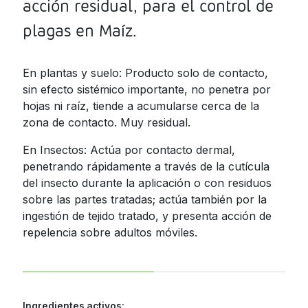
acción residual, para el control de
Jamaica
plagas en Maíz.
Nicaragua
Panama
En plantas y suelo: Producto solo de contacto,
sin efecto sistémico importante, no penetra por
Paraguay
hojas ni raíz, tiende a acumularse cerca de la
Peru
zona de contacto. Muy residual.
Dominican
En Insectos: Actúa por contacto dermal,
Republic
penetrando rápidamente a través de la cutícula
del insecto durante la aplicación o con residuos
Trinidad and
Tobago
sobre las partes tratadas; actúa también por la
ingestión de tejido tratado, y presenta acción de
Uruguay
repelencia sobre adultos móviles.
Venezuela
Ingredientes activos: