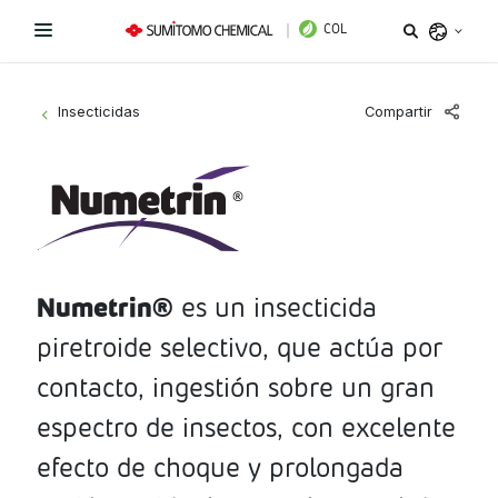
COL
Argentina
Compartir
Insecticidas
>
Belize
Bolivia
Líneas de Productos
Brazil
¿Necesitas ayuda?
Fungicidas
Chile
Colombia
Numetrin®
es un insecticida
Herbicidas
Sitio institucional
Costa Rica
piretroide selectivo, que actúa por
Insecticidas
Términos y condiciones de uso
Ecuador
contacto, ingestión sobre un gran
El Salvador
PGR y Biorracionales
espectro de insectos, con excelente
Política de tratamiento de datos personales
Guatemala
efecto de choque y prolongada
Instagram
Linkedin
Honduras