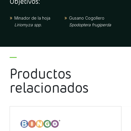
Objetivos:
Minador de la hoja
Gusano Cogollero
Liriomyza spp.
Spodoptera frugiperda
Productos
relacionados