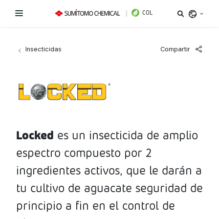
COL
Argentina
Compartir
Insecticidas
>
Belize
Bolivia
Líneas de Productos
Brazil
¿Necesitas ayuda?
Fungicidas
Chile
Colombia
Locked
es un insecticida de amplio
Herbicidas
Sitio institucional
Costa Rica
espectro compuesto por 2
Insecticidas
Términos y condiciones de uso
Ecuador
ingredientes activos, que le darán a
El Salvador
PGR y Biorracionales
tu cultivo de aguacate seguridad de
Política de tratamiento de datos personales
Guatemala
principio a fin en el control de
Instagram
Linkedin
Honduras