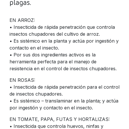
plagas.
Jamaica
Nicaragua
EN ARROZ:
• Insecticida de rápida penetración que controla
Panama
insectos chupadores del cultivo de arroz.
Paraguay
• Es sistémico en la planta y actúa por ingestión y
contacto en el insecto.
Peru
• Por sus dos ingredientes activos es la
Dominican
herramienta perfecta para el manejo de
Republic
resistencia en el control de insectos chupadores.
Trinidad and
EN ROSAS:
Tobago
• Insecticida de rápida penetración para el control
Uruguay
de insectos chupadores.
• Es sistémico – translaminar en la planta; y actúa
Venezuela
por ingestión y contacto en el insecto.
EN TOMATE, PAPA, FUTAS Y HORTALIZAS:
• Insecticida que controla huevos, ninfas y