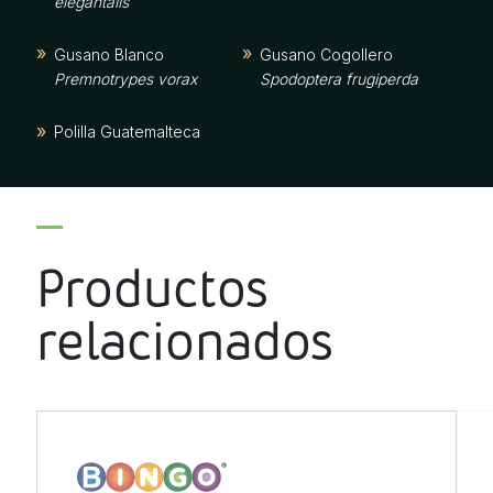
elegantalis
Gusano Blanco
Gusano Cogollero
Premnotrypes vorax
Spodoptera frugiperda
Polilla Guatemalteca
Tecia solanivora
Productos
relacionados