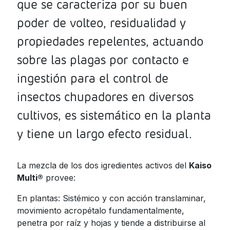
que se caracteriza por su buen
Jamaica
poder de volteo, residualidad y
Nicaragua
propiedades repelentes, actuando
Panama
sobre las plagas por contacto e
Paraguay
ingestión para el control de
Peru
insectos chupadores en diversos
Dominican
cultivos, es sistemático en la planta
Republic
y tiene un largo efecto residual.
Trinidad and
Tobago
La mezcla de los dos igredientes activos del
Kaiso
Uruguay
Multi®
provee:
Venezuela
En plantas: Sistémico y con acción translaminar,
movimiento acropétalo fundamentalmente,
penetra por raíz y hojas y tiende a distribuirse al