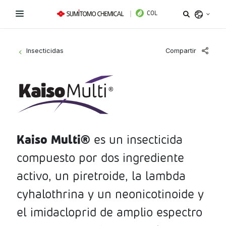
COL
Argentina
Compartir
Insecticidas
>
Belize
Bolivia
Líneas de Productos
Brazil
¿Necesitas ayuda?
Fungicidas
Chile
Colombia
Kaiso Multi®
es un insecticida
Herbicidas
Sitio institucional
Costa Rica
compuesto por dos ingrediente
Insecticidas
Términos y condiciones de uso
Ecuador
activo, un piretroide, la lambda
El Salvador
PGR y Biorracionales
cyhalothrina y un neonicotinoide y
Política de tratamiento de datos personales
Guatemala
el imidacloprid de amplio espectro
Instagram
Linkedin
Honduras