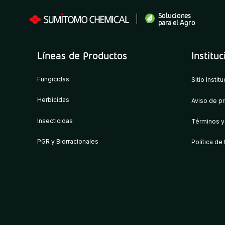
Soluciones
para el Agro
Líneas de Productos
Instituc
Fungicidas
Sitio Instit
Herbicidas
Aviso de p
Insecticidas
Términos y
PGR y Biorracionales
Política de