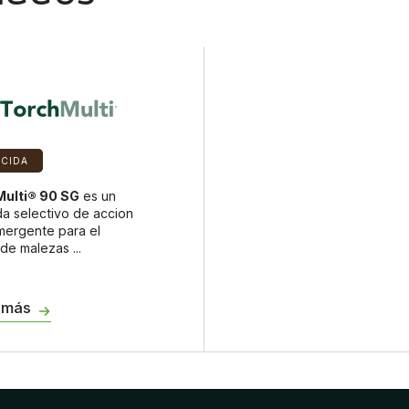
Uchuva
Physalis spp.
Escoba
Sida acuta
ICIDA
Multi® 90 SG
es un
da selectivo de accion
mergente para el
de malezas ...
 más