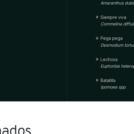
Amaranthus dubi
Siempre viva
Commelina diffu
Pega pega
Desmodium tort
Lechosa
Euphorbia hetero
Batatilla
Ipomoea spp.
Clavito
Jussiaea linifolia
Piñita
nados
Murdannia nudifl