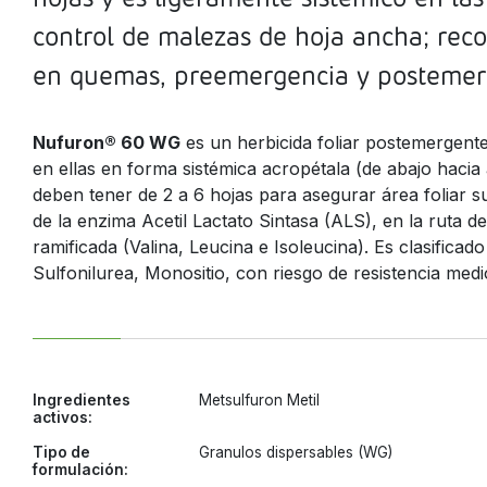
control de malezas de hoja ancha; rec
en quemas, preemergencia y postemer
Nufuron® 60 WG
es un herbicida foliar postemergente
en ellas en forma sistémica acropétala (de abajo hacia
deben tener de 2 a 6 hojas para asegurar área foliar suf
de la enzima Acetil Lactato Sintasa (ALS), en la ruta d
epublic
ramificada (Valina, Leucina e Isoleucina). Es clasific
Sulfonilurea, Monositio, con riesgo de resistencia medio
d Tobago
Ingredientes
Metsulfuron Metil
activos:
Tipo de
Granulos dispersables (WG)
formulación: