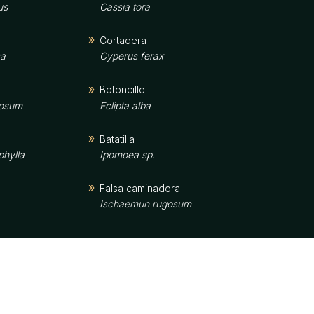
us
Cassia tora
Cortadera
sa
Cyperus ferax
Botoncillo
uosum
Eclipta alba
Batatilla
phylla
Ipomoea sp.
Falsa caminadora
Ischaemun rugosum
Dormidera
Mimosa pudica
Frijolillo
ora
Phaseolus lathyroides