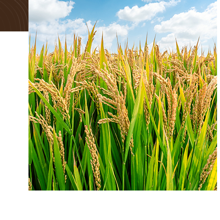
Honduras
Jamaica
Nicaragua
Panama
Paraguay
Peru
Dominican R
Trinidad an
Uruguay
Venezuela