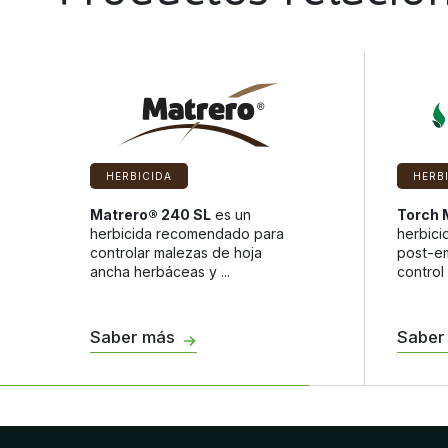
HERBICIDA
HERB
Matrero® 240 SL
es un
Torch 
herbicida recomendado para
herbici
controlar malezas de hoja
post-e
ancha herbáceas y ...
control 
Saber más
Saber