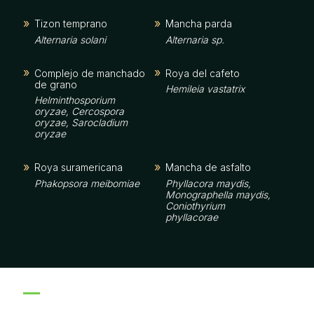
Tizon temprano
Mancha parda
Alternaria solani
Alternaria sp.
Complejo de manchado
Roya del cafeto
de grano
Hemileia vastatrix
Helminthosporium
oryzae, Cercospora
oryzae, Sarocladium
oryzae
Roya suramericana
Mancha de asfalto
Phakopsora meibomiae
Phyllacora maydis,
Monographella maydis,
Coniothyrium
phyllacorae
Mancha angular
Mildeo polvoso
Pseudocercospora
Sphaeroteca pannosa
purpurea