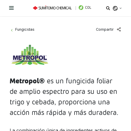
COL
Argentina
Compartir
Fungicidas
>
Belize
Bolivia
Líneas de Productos
Brazil
¿Necesitas ayuda?
Fungicidas
Chile
Colombia
Metropol®
es un fungicida foliar
Herbicidas
Sitio institucional
Costa Rica
de amplio espectro para su uso en
Insecticidas
Términos y condiciones de uso
Ecuador
trigo y cebada, proporciona una
El Salvador
PGR y Biorracionales
acción más rápida y más duradera.
Política de tratamiento de datos personales
Guatemala
Instagram
Linkedin
Honduras
La combinación única de ingredientes activos de