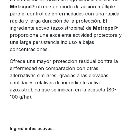
Metropol®
ofrece un modo de acción múltiple
Jamaica
para el control de enfermedades con una rápida
Nicaragua
rápida y larga duración de la protección. El
ingrediente activo (azoxistrobina) de
Metropol®
Panama
proporciona una excelente actividad protectora y
Paraguay
una larga persistencia incluso a bajas
concentraciones.
Peru
Ofrece una mayor protección residual contra la
Dominican
enfermedad en comparación con otras
Republic
alternativas similares, gracias a las elevadas
Trinidad and
cantidades relativas de ingrediente activo
Tobago
azoxistrobina que se indican en la etiqueta (80-
Uruguay
100 g/ha).
Venezuela
Ingredientes activos: