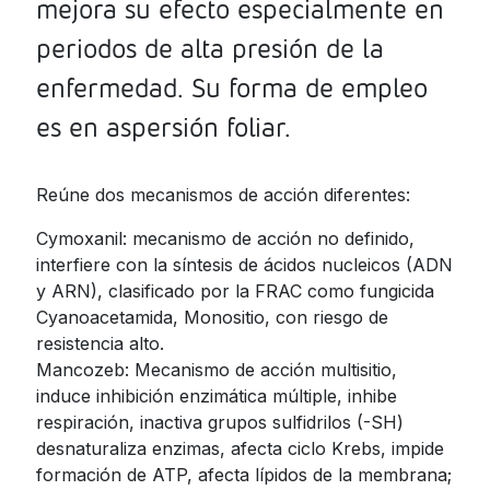
mejora su efecto especialmente en
Jamaica
periodos de alta presión de la
Nicaragua
enfermedad. Su forma de empleo
Panama
es en aspersión foliar.
Paraguay
Peru
Reúne dos mecanismos de acción diferentes:
Dominican
Cymoxanil: mecanismo de acción no definido,
Republic
interfiere con la síntesis de ácidos nucleicos (ADN
y ARN), clasificado por la FRAC como fungicida
Trinidad and
Tobago
Cyanoacetamida, Monositio, con riesgo de
resistencia alto.
Uruguay
Mancozeb: Mecanismo de acción multisitio,
Venezuela
induce inhibición enzimática múltiple, inhibe
respiración, inactiva grupos sulfidrilos (-SH)
desnaturaliza enzimas, afecta ciclo Krebs, impide
formación de ATP, afecta lípidos de la membrana;