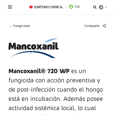
COL
Argentina
Compartir
Fungicidas
>
Belize
Bolivia
Líneas de Productos
Brazil
¿Necesitas ayuda?
Fungicidas
Chile
Colombia
Mancoxanil® 720 WP
es un
Herbicidas
Sitio institucional
Costa Rica
fungicida con acción preventiva y
Insecticidas
Términos y condiciones de uso
Ecuador
de post-infección cuando el hongo
El Salvador
PGR y Biorracionales
está en incubación. Además posee
Política de tratamiento de datos personales
Guatemala
actividad sistémica local, lo cual
Instagram
Linkedin
Honduras