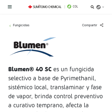
COL
Argentina
Compartir
Fungicidas
>
Belize
Bolivia
Líneas de Productos
Brazil
¿Necesitas ayuda?
Fungicidas
Chile
Colombia
Blumen® 40 SC
es un fungicida
Herbicidas
Sitio institucional
Costa Rica
selectivo a base de Pyrimethanil,
Insecticidas
Términos y condiciones de uso
Ecuador
sistémico local, translaminar y fase
El Salvador
PGR y Biorracionales
de vapor, brinda control preventivo
Política de tratamiento de datos personales
Guatemala
a curativo temprano, afecta la
Instagram
Linkedin
Honduras