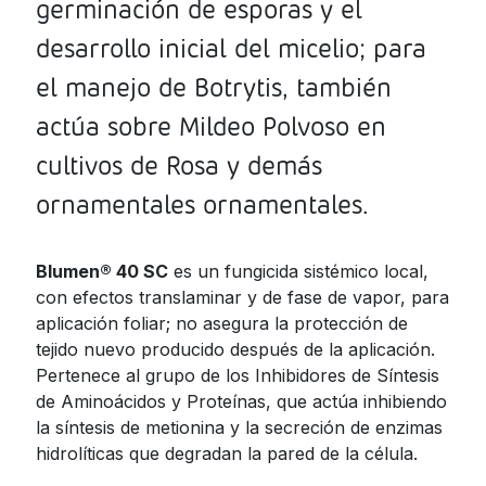
germinación de esporas y el
Jamaica
desarrollo inicial del micelio; para
Nicaragua
el manejo de Botrytis, también
Panama
actúa sobre Mildeo Polvoso en
Paraguay
cultivos de Rosa y demás
Peru
ornamentales ornamentales.
Dominican
Republic
Blumen® 40 SC
es un fungicida sistémico local,
Trinidad and
con efectos translaminar y de fase de vapor, para
Tobago
aplicación foliar; no asegura la protección de
tejido nuevo producido después de la aplicación.
Uruguay
Pertenece al grupo de los Inhibidores de Síntesis
Venezuela
de Aminoácidos y Proteínas, que actúa inhibiendo
la síntesis de metionina y la secreción de enzimas
hidrolíticas que degradan la pared de la célula.