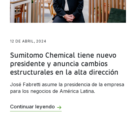
Jamaica
Nicaragua
Panama
12 DE ABRIL, 2024
Paraguay
Peru
Sumitomo Chemical tiene nuevo
presidente y anuncia cambios
Dominican
Republic
estructurales en la alta dirección
Trinidad and
José Fabretti asume la presidencia de la empresa
Tobago
para los negocios de América Latina.
Uruguay
Continuar leyendo
Venezuela