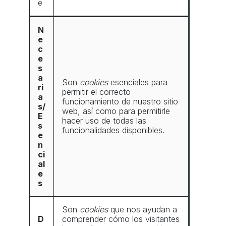
e
N
e
c
e
s
a
Son
cookies
esenciales para
ri
permitir el correcto
a
funcionamiento de nuestro sitio
s/
web, así como para permitirle
E
hacer uso de todas las
s
funcionalidades disponibles.
e
n
ci
al
e
s
Son
cookies
que nos ayudan a
D
comprender cómo los visitantes