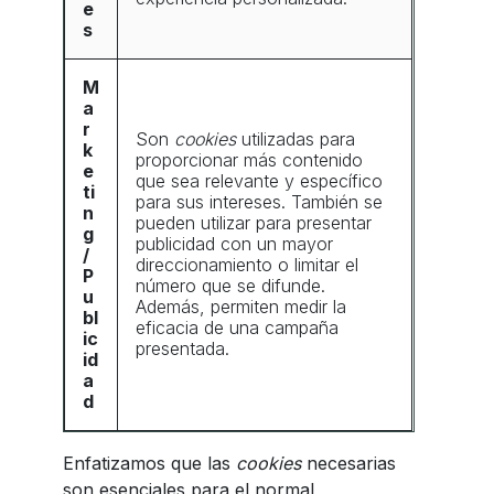
e
s
M
a
r
Son
cookies
utilizadas para
k
proporcionar más contenido
e
que sea relevante y específico
ti
para sus intereses. También se
n
pueden utilizar para presentar
g
publicidad con un mayor
/
direccionamiento o limitar el
P
número que se difunde.
u
Además, permiten medir la
bl
eficacia de una campaña
ic
presentada.
id
a
d
Enfatizamos que las
cookies
necesarias
son esenciales para el normal