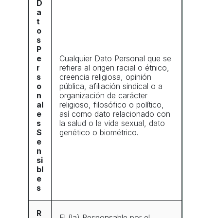
D
a
t
o
s
P
e
Cualquier Dato Personal que se
r
refiera al origen racial o étnico,
s
creencia religiosa, opinión
o
pública, afiliación sindical o a
n
organización de carácter
al
religioso, filosófico o político,
e
así como dato relacionado con
s
la salud o la vida sexual, dato
S
genético o biométrico.
e
n
si
bl
e
s
R
El (la) Responsable por el