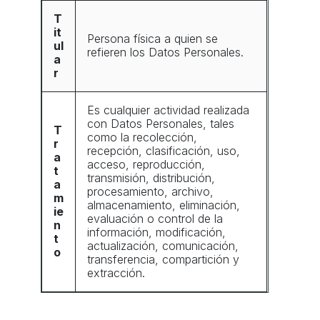
T
it
Persona física a quien se
ul
refieren los Datos Personales.
a
r
Es cualquier actividad realizada
con Datos Personales, tales
T
como la recolección,
r
recepción, clasificación, uso,
a
acceso, reproducción,
t
transmisión, distribución,
a
procesamiento, archivo,
m
almacenamiento, eliminación,
ie
evaluación o control de la
n
información, modificación,
t
actualización, comunicación,
o
transferencia, compartición y
extracción.