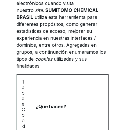
electrónicos cuando visita
nuestro
site
.
SUMITOMO CHEMICAL
BRASIL
utiliza esta herramienta para
diferentes propósitos, como generar
estadísticas de acceso, mejorar su
experiencia en nuestras interfaces /
dominios, entre otros. Agregadas en
grupos, a continuación enumeramos los
tipos de
cookies
utilizadas y sus
finalidades:
Ti
p
o
d
e
¿Qué hacen?
C
o
o
ki