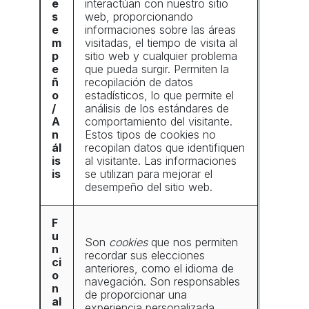
e
interactúan con nuestro sitio
s
web, proporcionando
e
informaciones sobre las áreas
m
visitadas, el tiempo de visita al
p
sitio web y cualquier problema
e
que pueda surgir. Permiten la
ñ
recopilación de datos
o
estadísticos, lo que permite el
/
análisis de los estándares de
A
comportamiento del visitante.
n
Estos tipos de cookies no
ál
recopilan datos que identifiquen
is
al visitante. Las informaciones
is
se utilizan para mejorar el
desempeño del sitio web.
F
u
Son
cookies
que nos permiten
n
recordar sus elecciones
ci
anteriores, como el idioma de
o
navegación. Son responsables
n
de proporcionar una
al
experiencia personalizada.