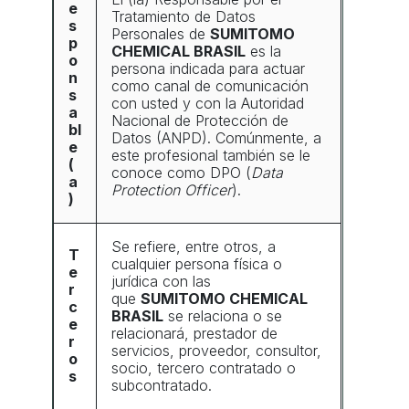
e
Tratamiento de Datos
s
Personales de
SUMITOMO
p
CHEMICAL BRASIL
es la
o
persona indicada para actuar
n
como canal de comunicación
s
con usted y con la Autoridad
a
Nacional de Protección de
bl
Datos (ANPD). Comúnmente, a
e
este profesional también se le
(
conoce como DPO (
Data
a
Protection Officer
).
)
Se refiere, entre otros, a
T
cualquier persona física o
e
jurídica con las
r
que
SUMITOMO CHEMICAL
c
BRASIL
se relaciona o se
e
relacionará, prestador de
r
servicios, proveedor, consultor,
o
socio, tercero contratado o
s
subcontratado.