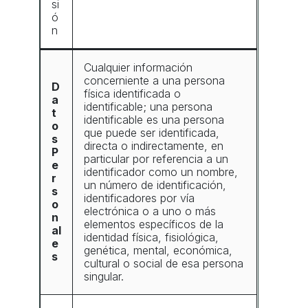
si
ó
n
Cualquier información
concerniente a una persona
D
física identificada o
a
identificable; una persona
t
identificable es una persona
o
que puede ser identificada,
s
directa o indirectamente, en
P
particular por referencia a un
e
identificador como un nombre,
r
un número de identificación,
s
identificadores por vía
o
electrónica o a uno o más
n
elementos específicos de la
al
identidad física, fisiológica,
e
genética, mental, económica,
s
cultural o social de esa persona
singular.