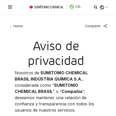
COL
Argentina
Compartir
Home
>
Belize
Bolivia
Aviso de
Líneas de Productos
Brazil
privacidad
¿Necesitas ayuda?
Fungicidas
Chile
Colombia
Herbicidas
Sitio institucional
Nosotros de
SUMITOMO CHEMICAL
Costa Rica
BRASIL INDÚSTRIA QUÍMICA S.A.
,
Insecticidas
Términos y condiciones de uso
considerada como “
SUMITOMO
Ecuador
CHEMICAL BRASIL
” o “
Compañía
”,
El Salvador
PGR y Biorracionales
deseamos mantener una relación de
Política de tratamiento de datos personales
confianza y transparencia con todos los
Guatemala
usuarios de nuestros servicios.
Instagram
Linkedin
Honduras